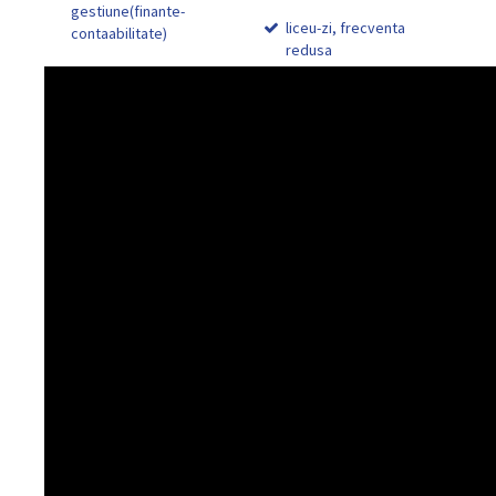
gestiune(finante-
liceu-zi, frecventa
contaabilitate)
redusa