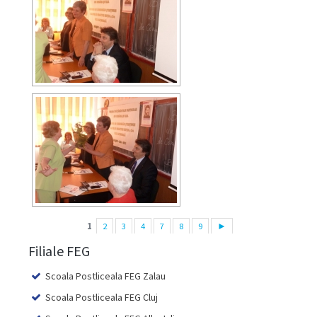
1
2
3
4
7
8
9
►
Filiale FEG
Scoala Postliceala FEG Zalau
Scoala Postliceala FEG Cluj