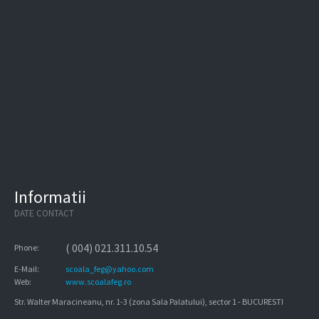
Informatii
DATE CONTACT
( 004) 021.311.10.54
Phone:
E-Mail:
scoala_feg@yahoo.com
Web:
www.scoalafeg.ro
Str. Walter Maracineanu, nr. 1-3 (zona Sala Palatului), sector 1 - BUCURESTI