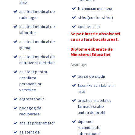
apie
technician masseur
asistent medical de
radiologie
stilist(coafor stilist)
asistent medical de
cosmetician
laborator
Se pot inscrie absolventi
cu sau fara bacalaureat.
asistent medical de
igiena
Diplome eliberate de
Ministerul Educatiei
asistent medical de
nutritive si dietetica
Avantaje:
asistent pentru
burse de studii
ocrotirea
persoanelor
taxa fixa achitabila in
varstnice
rate
ergoterapeut
practica in spitale,
farmacii si alte
pedagog de
unitati de profil
recuperare
diplome
analist programator
recunoscute
asistent de
international