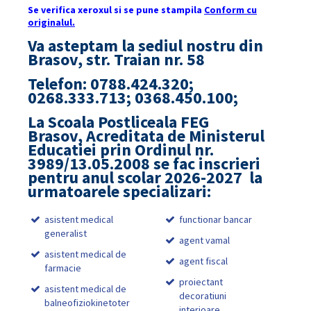
Se verifica xeroxul si se pune stampila
Conform cu
originalul.
Va asteptam la sediul nostru din
Brasov, str. Traian nr. 58
Telefon: 0788.424.320;
0268.333.713; 0368.450.100;
La Scoala Postliceala FEG
Brasov, Acreditata de Ministerul
Educatiei prin Ordinul nr.
3989/13.05.2008 se fac inscrieri
pentru anul scolar 2026-2027 la
urmatoarele specializari:
asistent medical
functionar bancar
generalist
agent vamal
asistent medical de
agent fiscal
farmacie
proiectant
asistent medical de
decoratiuni
balneofiziokinetoter
interioare