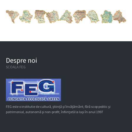
Despre noi
SCOALA FEG
FEG este o institutie de cultură, ştiinţă şi învăţământ, fără scop politic şi
patrimonial, autonomă şi non-profit, înfiinţată la Iaşi în anul 1997