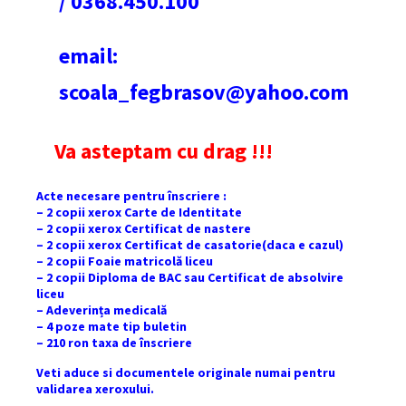
/ 0368.450.100
email:
scoala_fegbrasov@yahoo.com
Va asteptam cu drag !!!
Acte necesare pentru înscriere :
– 2 copii xerox Carte de Identitate
– 2 copii xerox Certificat de nastere
– 2 copii xerox Certificat de casatorie(daca e cazul)
– 2 copii Foaie matricolă liceu
– 2 copii Diploma de BAC sau Certificat de absolvire
liceu
– Adeverința medicală
– 4 poze mate tip buletin
– 210 ron taxa de înscriere
Veti aduce si documentele originale numai pentru
validarea xeroxului.