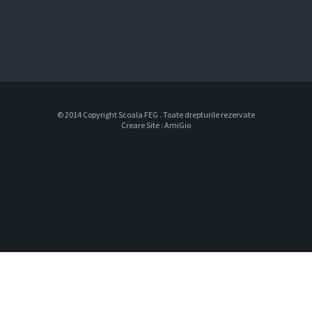
© 2014 Copyright Scoala FEG . Toate drepturile rezervate
Creare Site
:
AmiGio