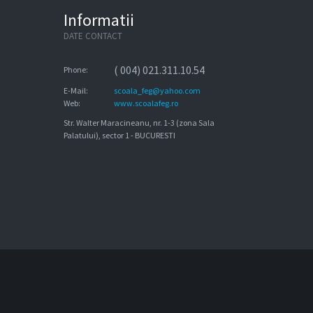
Informatii
DATE CONTACT
( 004) 021.311.10.54
Phone:
E-Mail:
scoala_feg@yahoo.com
Web:
www.scoalafeg.ro
Str. Walter Maracineanu, nr. 1-3 (zona Sala
Palatului), sector 1 - BUCURESTI