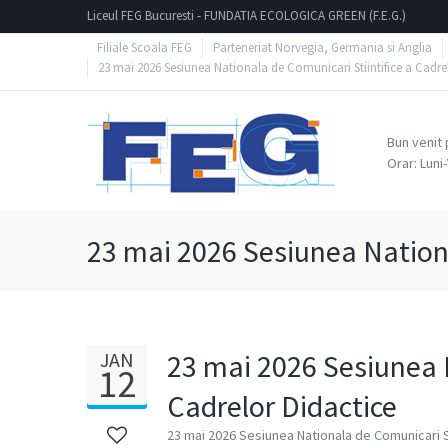
Liceul FEG Bucuresti - FUNDATIA ECOLOGICA GREEN (F.E.G.)
Filiale Scoala FEG
Parteneriat Norvegia, Germania si Anglia
23 mai 2026 Sesiunea Nationala de Comunicari Stiintifice a Cadre
Bun venit 
Orar: Luni
23 mai 2026 Sesiunea Nationa
JAN
23 mai 2026 Sesiunea N
12
Cadrelor Didactice
23 mai 2026 Sesiunea Nationala de Comunicari St