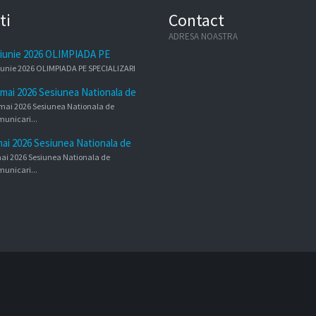
ti
Contact
ADRESA NOASTRA
 iunie 2026 OLIMPIADA PE
ECIALIZARI
iunie 2026 OLIMPIADA PE SPECIALIZARI
 mai 2026 Sesiunea Nationala de
municari Stiintifice a Cadrelor
mai 2026 Sesiunea Nationala de
dactice
unicari...
mai 2026 Sesiunea Nationala de
municari Stiintifice a elevilor
ai 2026 Sesiunea Nationala de
unicari...