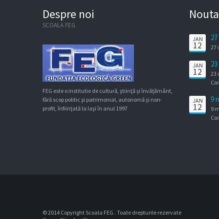
Despre noi
Nouta
SCOALA FEG
27
JAN
12
SP
27 
23
JAN
12
Co
23 
Di
Com
FEG este o institutie de cultură, ştiinţă şi învăţământ,
9 
fără scop politic şi patrimonial, autonomă şi non-
JAN
12
Co
profit, înfiinţată la Iaşi în anul 1997
9 m
Com
© 2014 Copyright Scoala FEG . Toate drepturile rezervate