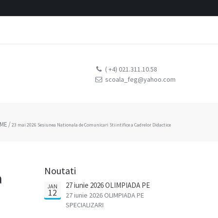
( +4) 021.311.10.58
scoala_feg@yahoo.com
lor Didactice
ME
/
23 mai 2026 Sesiunea Nationala de Comunicari Stiintifice a Cadrelor Didactice
Noutati
a
27 iunie 2026 OLIMPIADA PE
JAN
12
SPECIALIZARI
27 iunie 2026 OLIMPIADA PE
SPECIALIZARI