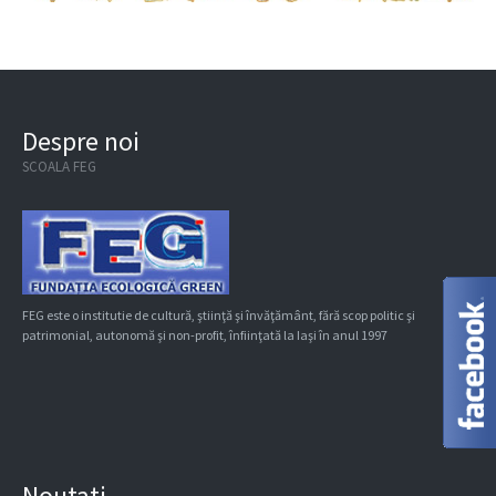
Despre noi
SCOALA FEG
FEG este o institutie de cultură, ştiinţă şi învăţământ, fără scop politic şi
patrimonial, autonomă şi non-profit, înfiinţată la Iaşi în anul 1997
Noutati