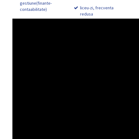
gestiune(finante-
liceu-zi, frecventa
contaabilitate)
redusa