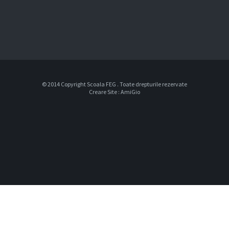
© 2014 Copyright Scoala FEG . Toate drepturile rezervate
Creare Site
:
AmiGio