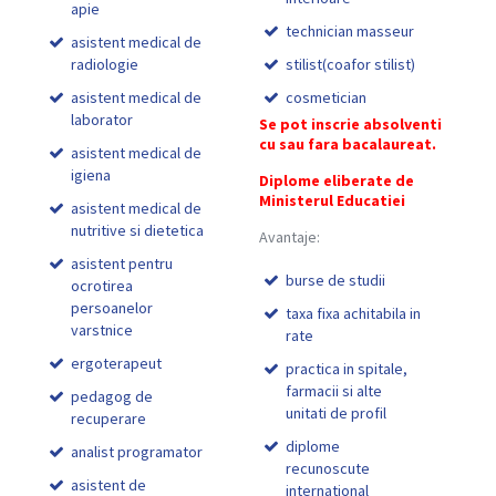
apie
technician masseur
asistent medical de
radiologie
stilist(coafor stilist)
asistent medical de
cosmetician
laborator
Se pot inscrie absolventi
cu sau fara bacalaureat.
asistent medical de
igiena
Diplome eliberate de
Ministerul Educatiei
asistent medical de
nutritive si dietetica
Avantaje:
asistent pentru
burse de studii
ocrotirea
persoanelor
taxa fixa achitabila in
varstnice
rate
ergoterapeut
practica in spitale,
farmacii si alte
pedagog de
unitati de profil
recuperare
diplome
analist programator
recunoscute
asistent de
international