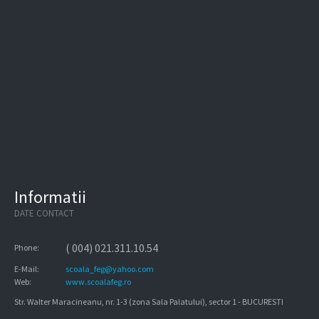
Informatii
DATE CONTACT
( 004) 021.311.10.54
Phone:
E-Mail:
scoala_feg@yahoo.com
Web:
www.scoalafeg.ro
Str. Walter Maracineanu, nr. 1-3 (zona Sala Palatului), sector 1 - BUCURESTI