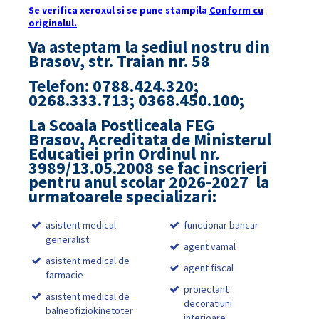
Se verifica xeroxul si se pune stampila
Conform cu
originalul.
Va asteptam la sediul nostru din
Brasov, str. Traian nr. 58
Telefon: 0788.424.320;
0268.333.713; 0368.450.100;
La Scoala Postliceala FEG
Brasov, Acreditata de Ministerul
Educatiei prin Ordinul nr.
3989/13.05.2008 se fac inscrieri
pentru anul scolar 2026-2027 la
urmatoarele specializari:
asistent medical
functionar bancar
generalist
agent vamal
asistent medical de
agent fiscal
farmacie
proiectant
asistent medical de
decoratiuni
balneofiziokinetoter
interioare