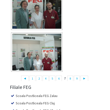
◄
1
2
4
5
6
7
8
9
►
Filiale FEG
Scoala Postliceala FEG Zalau
Scoala Postliceala FEG Cluj