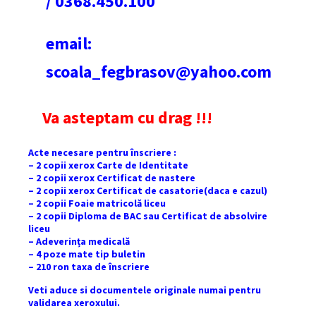
/ 0368.450.100
email:
scoala_fegbrasov@yahoo.com
Va asteptam cu drag !!!
Acte necesare pentru înscriere :
– 2 copii xerox Carte de Identitate
– 2 copii xerox Certificat de nastere
– 2 copii xerox Certificat de casatorie(daca e cazul)
– 2 copii Foaie matricolă liceu
– 2 copii Diploma de BAC sau Certificat de absolvire
liceu
– Adeverința medicală
– 4 poze mate tip buletin
– 210 ron taxa de înscriere
Veti aduce si documentele originale numai pentru
validarea xeroxului.