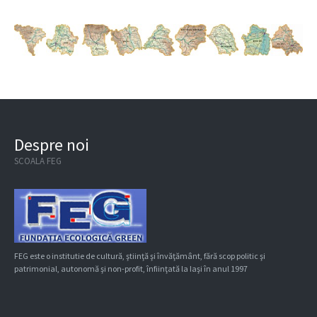
Despre noi
SCOALA FEG
FEG este o institutie de cultură, ştiinţă şi învăţământ, fără scop politic şi
patrimonial, autonomă şi non-profit, înfiinţată la Iaşi în anul 1997