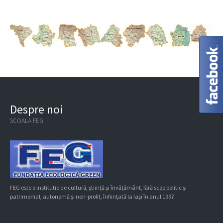
Despre noi
SCOALA FEG
FEG este o institutie de cultură, ştiinţă şi învăţământ, fără scop politic şi
patrimonial, autonomă şi non-profit, înfiinţată la Iaşi în anul 1997