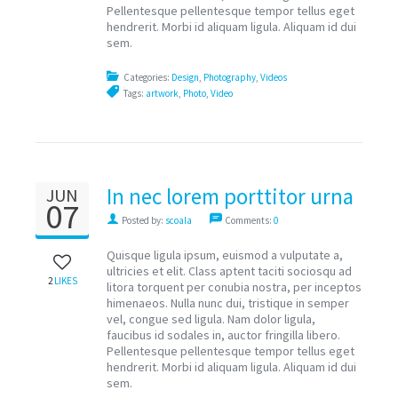
Pellentesque pellentesque tempor tellus eget
hendrerit. Morbi id aliquam ligula. Aliquam id dui
sem.
Categories:
Design
,
Photography
,
Videos
Tags:
artwork
,
Photo
,
Video
In nec lorem porttitor urna
JUN
07
consequat sagittis
Posted by:
scoala
Comments:
0
Quisque ligula ipsum, euismod a vulputate a,
ultricies et elit. Class aptent taciti sociosqu ad
2
LIKES
litora torquent per conubia nostra, per inceptos
himenaeos. Nulla nunc dui, tristique in semper
vel, congue sed ligula. Nam dolor ligula,
faucibus id sodales in, auctor fringilla libero.
Pellentesque pellentesque tempor tellus eget
hendrerit. Morbi id aliquam ligula. Aliquam id dui
sem.