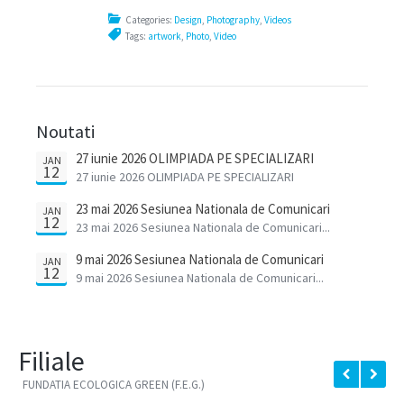
Categories:
Design
,
Photography
,
Videos
Tags:
artwork
,
Photo
,
Video
Noutati
27 iunie 2026 OLIMPIADA PE SPECIALIZARI
JAN
12
27 iunie 2026 OLIMPIADA PE SPECIALIZARI
23 mai 2026 Sesiunea Nationala de Comunicari
JAN
12
Stiintifice a Cadrelor Didactice
23 mai 2026 Sesiunea Nationala de Comunicari...
9 mai 2026 Sesiunea Nationala de Comunicari
JAN
12
Stiintifice a elevilor
9 mai 2026 Sesiunea Nationala de Comunicari...
Filiale
FUNDATIA ECOLOGICA GREEN (F.E.G.)