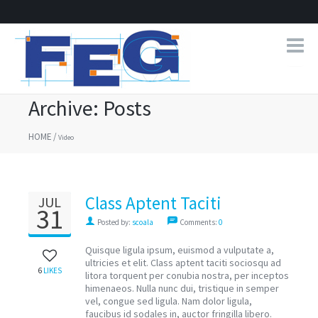
Archive: Posts
HOME
/
Video
Class Aptent Taciti
JUL
31
Posted by:
scoala
Comments:
0
Quisque ligula ipsum, euismod a vulputate a,
ultricies et elit. Class aptent taciti sociosqu ad
6
LIKES
litora torquent per conubia nostra, per inceptos
himenaeos. Nulla nunc dui, tristique in semper
vel, congue sed ligula. Nam dolor ligula,
faucibus id sodales in, auctor fringilla libero.